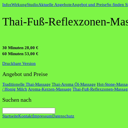
Infos
Wirkung
Studio
Aktuelle Angebote
Angebot und Preise
So finden S
Thai-Fuß-Reflexzonen-Ma
30 Minuten 28,00 €
60 Minuten 53,00 €
Druckbare Version
Angebot und Preise
Traditionelle Thai-Massage
Thai-Aroma Öl-Massage
Hot-Stone-Massa
/ Honig Milch
Aroma-Kerzen-Massage
Thai-Fuß-Reflexzonen-Massag
Suchen nach
Startseite
Kontakt
Impressum
Datenschutz