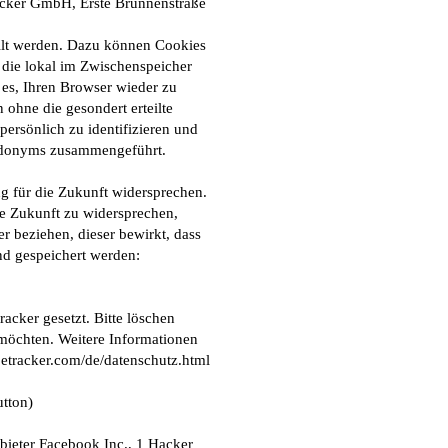
tracker GmbH, Erste Brunnenstraße
llt werden. Dazu können Cookies
, die lokal im Zwischenspeicher
 es, Ihren Browser wieder zu
ohne die gesondert erteilte
ersönlich zu identifizieren und
eudonyms zusammengeführt.
g für die Zukunft widersprechen.
e Zukunft zu widersprechen,
 beziehen, dieser bewirkt, dass
nd gespeichert werden:
cker gesetzt. Bitte löschen
 möchten. Weitere Informationen
etracker.com/de/datenschutz.html
tton)
bieter Facebook Inc., 1 Hacker