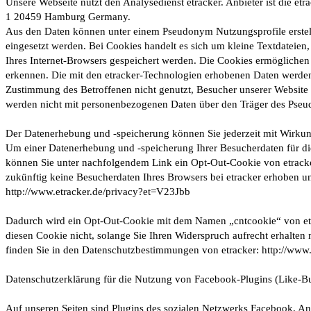
Unsere Webseite nutzt den Analysedienst etracker. Anbieter ist die e
1 20459 Hamburg Germany.
Aus den Daten können unter einem Pseudonym Nutzungsprofile erste
eingesetzt werden. Bei Cookies handelt es sich um kleine Textdateien
Ihres Internet-Browsers gespeichert werden. Die Cookies ermöglichen
erkennen. Die mit den etracker-Technologien erhobenen Daten werden 
Zustimmung des Betroffenen nicht genutzt, Besucher unserer Website p
werden nicht mit personenbezogenen Daten über den Träger des Ps
Der Datenerhebung und -speicherung können Sie jederzeit mit Wirkun
Um einer Datenerhebung und -speicherung Ihrer Besucherdaten für di
können Sie unter nachfolgendem Link ein Opt-Out-Cookie von etracker
zukünftig keine Besucherdaten Ihres Browsers bei etracker erhoben u
http://www.etracker.de/privacy?et=V23Jbb
Dadurch wird ein Opt-Out-Cookie mit dem Namen „cntcookie“ von etra
diesen Cookie nicht, solange Sie Ihren Widerspruch aufrecht erhalten
finden Sie in den Datenschutzbestimmungen von etracker: http://www.
Datenschutzerklärung für die Nutzung von Facebook-Plugins (Like-Bu
Auf unseren Seiten sind Plugins des sozialen Netzwerks Facebook, An